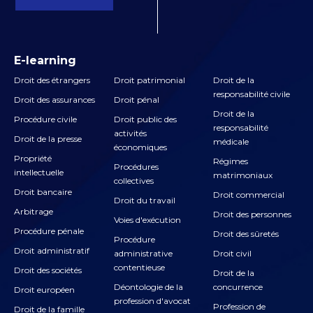
E-learning
Droit des étrangers
Droit patrimonial
Droit de la
responsabilité civile
Droit des assurances
Droit pénal
Droit de la
Procédure civile
Droit public des
responsabilité
activités
Droit de la presse
médicale
économiques
Propriété
Régimes
Procédures
intellectuelle
matrimoniaux
collectives
Droit bancaire
Droit commercial
Droit du travail
Arbitrage
Droit des personnes
Voies d'exécution
Procédure pénale
Droit des sûretés
Procédure
Droit administratif
administrative
Droit civil
contentieuse
Droit des sociétés
Droit de la
Déontologie de la
concurrence
Droit européen
profession d'avocat
Profession de
Droit de la famille