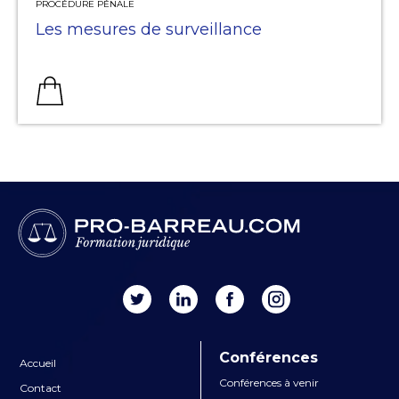
PROCÉDURE PÉNALE
procédure, et de préciser les conditions auxquelles
l'avocat doit satisfaire pour pouvoir se prévaloir de leur
Les mesures de surveillance
violation à l'appui d'une requête en nullité (intérêt et
qualité à agir, nécessité ou non de rapporter la preuve
d'un grief).
Prix : 160 €
Conférences
Accueil
Conférences à venir
Contact