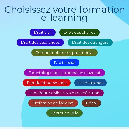
Choisissez votre formation
e-learning
Droit civil
Droit des affaires
Droit des assurances
Droit des étrangers
Droit immobilier et patrimonial
Droit social
Déontologie de la profession d'avocat
Famille et personnes
International
Procédure civile et voies d’exécution
Profession de l'avocat
Pénal
Secteur public